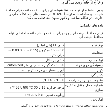
و خارج از خانه رونق می گیرد.
بدون استفاده از فیلم محافظ شیشه ای برای ساخت خانه ، فیلم محافظ
شیشه ای ساخته شده توسط RITIAN از چسب های محافظ داخلی و
خارجی در هنگام ساخت و دکوراسیون محافظت می کند.
داده های تکنیکی:
فیلم محافظ شیشه ای پنجره برای ساخت و ساز خانه ساختمانی فیلم
محافظ شیشه ای
نوع فیلم
فیلم PE (پلی اتیلن)
30 ~ 150 میکرون (0.15 ~ 0.03 mm 0.03
ضخامت
میلی متر)
نوع چسب
مبتنی بر حلال
چسبندگی روی فولاد
20 ~ 250 گرم / 25 میلی متر cutomized
کولر
آبی یا سفارشی در دسترس است
کشیدگی
300٪
مقاومت در برابر حرارت
60 ℃ (140 ℉)
شرایط حمل و نقل و ذخیره
درجه حرارت 15 تا 30 ℃ (59 تا 86 ℉)
سازی
رطوبت نسبی 40 تا 75٪ RH
امکانات:
No residue is left on the surface after peel off.
هیچ گونه