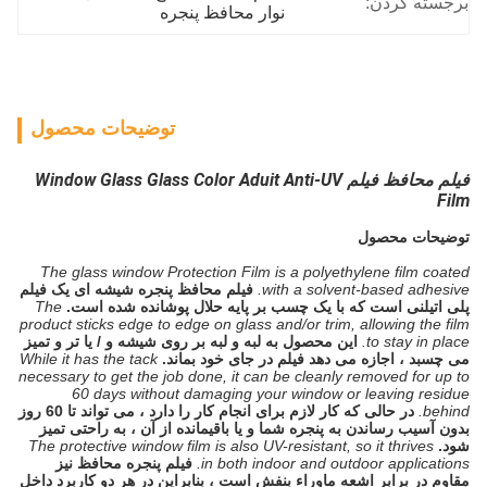
برجسته کردن:
نوار محافظ پنجره
توضیحات محصول
فیلم محافظ فیلم Window Glass Glass Color Aduit Anti-UV
Film
توضیحات محصول
The glass window Protection Film is a polyethylene film coated
with a solvent-based adhesive.
فیلم محافظ پنجره شیشه ای یک فیلم
پلی اتیلنی است که با یک چسب بر پایه حلال پوشانده شده است.
The
product sticks edge to edge on glass and/or trim, allowing the film
to stay in place.
این محصول به لبه و لبه بر روی شیشه و / یا تر و تمیز
می چسبد ، اجازه می دهد فیلم در جای خود بماند.
While it has the tack
necessary to get the job done, it can be cleanly removed for up to
60 days without damaging your window or leaving residue
behind.
در حالی که کار لازم برای انجام کار را دارد ، می تواند تا 60 روز
بدون آسیب رساندن به پنجره شما و یا باقیمانده از آن ، به راحتی تمیز
شود.
The protective window film is also UV-resistant, so it thrives
in both indoor and outdoor applications.
فیلم پنجره محافظ نیز
مقاوم در برابر اشعه ماوراء بنفش است ، بنابراین در هر دو کاربرد داخل