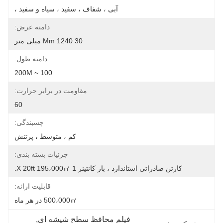
آبی ، شفاف ، سفید ، سیاه و سفید ،
دامنه عرض:
30 Mm 1240 میلی متر
دامنه طول:
100 ~ 200M
مقاومت در برابر حرارت:
60
چسبندگی:
کم ، متوسط ​​، پرتنش
جزئیات بسته بندی:
کارتن صادراتی استاندارد ، بار کانتینر 1 X 20ft 195،000㎡.
قابلیت ارائه:
500،000㎡ در هر ماه
فیلم محافظ سطح شیشه ای
, 