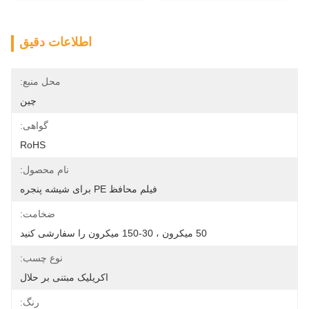
اطلاعات دقیق
محل منبع:
چین
گواهی:
RoHS
نام محصول:
فیلم محافظ PE برای شیشه پنجره
ضخامت:
50 میکرون ، 30-150 میکرون را سفارشی کنید
نوع چسب:
اکریلیک مبتنی بر حلال
رنگ: