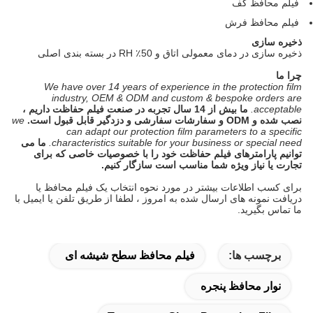
فیلم محافظ کف
فیلم محافظ فرش
ذخیره سازی
ذخیره سازی در دمای معمولی اتاق و 50٪ RH در بسته بندی اصلی
چرا ما
We have over 14 years of experience in the protection film
industry, OEM & ODM and custom & bespoke orders are
acceptable.
ما بیش از 14 سال تجربه در صنعت فیلم حفاظت داریم ،
نصب شده و ODM و سفارشات سفارشی و دزدگیر قابل قبول است.
we
can adapt our protection film parameters to a specific
characteristics suitable for your business or special need.
ما می
توانیم پارامترهای فیلم حفاظت خود را با خصوصیات خاصی که برای
تجارت یا نیاز ویژه شما مناسب است سازگار کنیم.
برای کسب اطلاعات بیشتر در مورد نحوه انتخاب یک فیلم محافظ یا
دریافت نمونه های ارسال شده به امروز ، لطفا از طریق تلفن یا ایمیل با
ما تماس بگیرید.
برچسب ها:
فیلم محافظ سطح شیشه ای
نوار محافظ پنجره