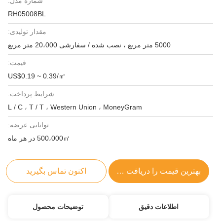
شماره مدل:
RH05008BL
مقدار تولیدی:
5000 متر مربع ، نصب شده / سفارشی 20،000 متر مربع
قیمت:
US$0.19 ~ 0.39/㎡
شرایط پرداخت:
L / C ، T / T ، Western Union ، MoneyGram
توانایی عرضه:
500،000㎡ در هر ماه
بهترین قیمت را دریافت کنید
اکنون تماس بگیرید
اطلاعات دقیق
توضیحات محصول