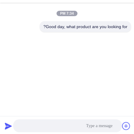
8:30-18:00
7:34 PM
آدرس ما
Good day, what product are you looking for?
آدرس شرکت
شماره 65 جاده سون نیان ، منطقه Longgang ، شنژن ، چین 518117
آدرس کارخانه
شماره 65 جاده سون نیان ، منطقه Longgang ، شنژن ، چین 518117
تلفن
+86-755-84080323
چین کیفیت خوب فیلم محافظ PE تامین کننده. حق چاپ © -2026
Shenzhen Ritian Technology Co., Ltd. . تمامی حقوق محفوظ است.
سیاست حفظ حریم خصوصی
|
نقشه سایت