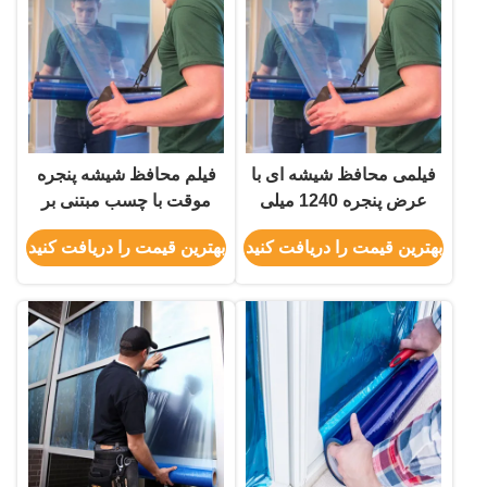
فیلمی محافظ شیشه ای با
فیلم محافظ شیشه پنجره
عرض پنجره 1240 میلی
موقت با چسب مبتنی بر
متری بدون حذف بقایای
حلال برای پاک کردن و
بهترین قیمت را دریافت کنید
بهترین قیمت را دریافت کنید
مواد و ثبات UV برای
محافظت در برابر UV
افزایش ایمنی