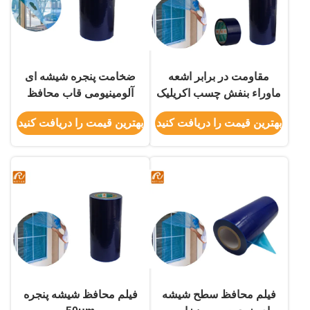
مقاومت در برابر اشعه
ضخامت پنجره شیشه ای
ماوراء بنفش چسب اکریلیک
آلومینیومی قاب محافظ
چسب آکریلیک تا 60 روز
شیشه ای PE Material
بهترین قیمت را دریافت کنید
بهترین قیمت را دریافت کنید
50um ضخامت
فیلم محافظ سطح شیشه
فیلم محافظ شیشه پنجره