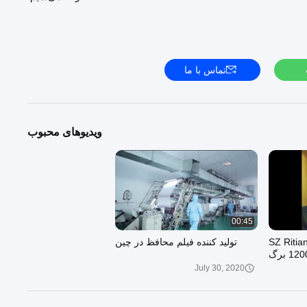
ارخانه: شماره 65، جاده سونگنیان، منطقه لانگ‌گانگ، شنژن، چین
تلفن/وی‌چت: +8615112649463 فکس: +8675584080327
ایمیل: sales01@ritiantech.com
www.pefilmsmanufacturers.com
تماس با ما
ویدیوهای محبوب
00:45
لم سد دندانی با کیفیت SZ Ritian
تولید کننده فیلم محافظ در چین
July 30, 2020