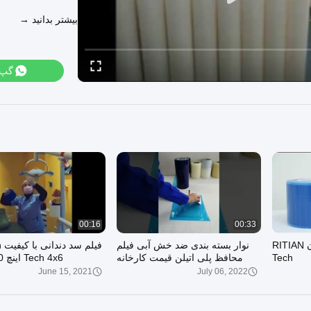
آدرس ک
بیشتر بدانید →
گپ
00:16
00:33
فیلم سد دندانی شنژن RITIAN
نوار بسته بندی ضد خش آبی فیلم
فی
Tech
محافظ پلی اتیلن قیمت کارخانه
Tech 4x6 اینچ 1200 برگ
برای بسته بندی فلز
June 15, 2021
July 06, 2022