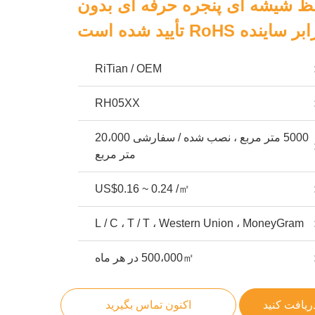
ظ شیشه ای پنجره حرفه ای بدون
RoHS تأیید شده است
RiTian / OEM
RH05XX
5000 متر مربع ، نصب شده / سفارشی 20،000
متر مربع
US$0.16 ~ 0.24 /㎡
L / C ، T / T ، Western Union ، MoneyGram
500،000㎡ در هر ماه
ریافت کنید
اکنون تماس بگیرید