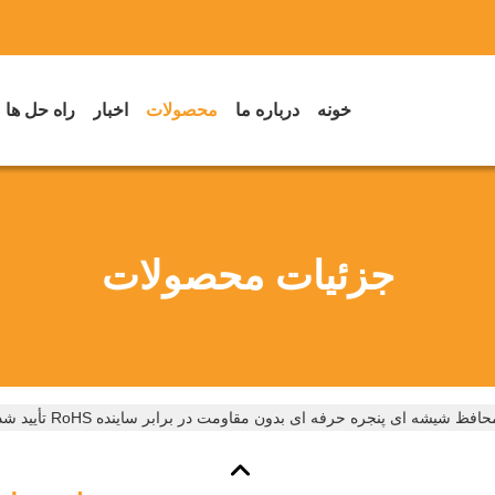
خونه
درباره ما
محصولات
اخبار
راه حل ها
جزئیات محصولات
افظ شیشه ای پنجره حرفه ای بدون مقاومت در برابر ساینده RoHS تأیید شده است