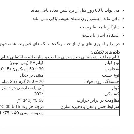
می تواند تا 60 روز قبل از برداشتن ساده باقی بماند
باقی مانده چسب روی سطح شیشه باقی نمی ماند
سازگار با محیط زیست
استفاده آسان با دست
در برابر اسپری های بیش از حد ، رنگ ها ، لکه های خمپاره ، شستشو
داده های تکنیکی:
فیلم محافظ شیشه ای پنجره برای ساخت و ساز خانه ساختمانی فیلم
نوع فیلم
فیلم PE (پلی اتیلن)
ضخامت
30 ~ 150 میکرون (0.15 ~ 0.03 mm 0.03 میلی متر)
نوع چسب
مبتنی بر حلال
چسبندگی روی فولاد
20 ~ 250 گرم / 25 میلی متر cutomized
کولر
آبی یا سفارشی در دست
کشیدگی
300٪
مقاومت در برابر حرارت
60 ℃ (140 ℉)
شرایط حمل و نقل و ذخیره سازی
درجه حرارت 15 تا 30 ℃ (59 تا 86 ℉)
رطوبت نسبی 40 تا 75٪ RH