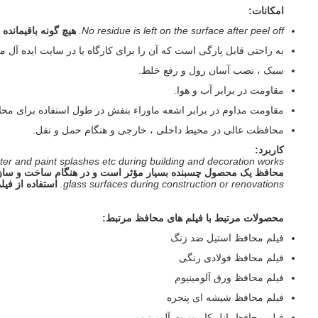
امکانات:
No residue is left on the surface after peel off.
هیچ گونه باقیمان
به راحتی قابل پارگی است که آن را برای کارگاه یا در سایت ایده آل م
سبک ، نصب آسان رول و رفع خلط.
مقاومت در برابر آب و هوا.
مقاومت مداوم در برابر اشعه ماوراء بنفش در طول استفاده برای مح
محافظت عالی در محیط داخلی ، خارجی و هنگام حمل و نقل.
کاربرد:
ster and paint splashes etc during building and decoration works.
محافظ یک محصول چسبنده بسیار مؤثر است و در هنگام ساخت و ساز و
glass surfaces during construction or renovations.
استفاده از فیلم Window از سطح شیشه های ارزشمند در حین ساخت و ساز یا نوسازی محاف
محصولات مرتبط با فیلم های محافظ مرتبط:
فیلم محافظ استیل ضد زنگ
فیلم محافظ فولادی رنگی
فیلم محافظ ورق آلومینیوم
فیلم محافظ شیشه ای پنجره
فیلم محافظ پانل کامپوزیت آلومینیومی