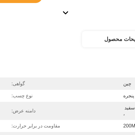
یحات محصول
چین
گواهی:
پنجره
نوع چسب:
آبی ، شفاف ، سفید ، سیاه و سفید 
دامنه عرض:
،
مقاومت در برابر حرارت: