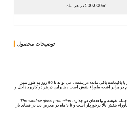
500،000㎡ در هر ماه
توضیحات محصول
بدون آسیب رساندن به پنجره شما و یا باقیمانده باقی مانده در پشت ، می تواند تا 60 روز به طور تمیز
 در برابر اشعه ماوراء بنفش است ، بنابراین در هر دو کاربرد داخل و
مله شیشه و واحدهای دو جداره.
The window glass protection
فیلم محافظ شیشه ای پنجره از مقاومت در برابر اشعه ماوراء بنفش بالا برخوردار است و تا 3 ماه در معرض دید در فضای باز