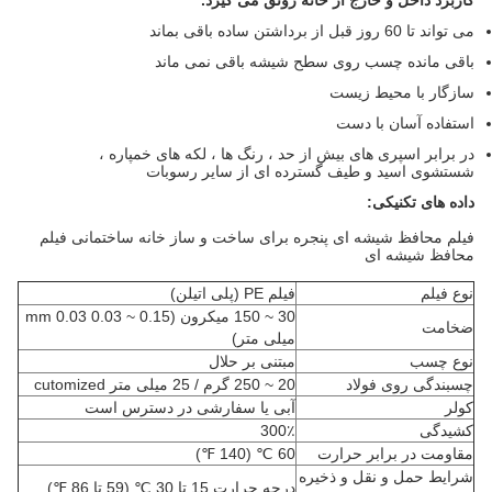
می تواند تا 60 روز قبل از برداشتن ساده باقی بماند
باقی مانده چسب روی سطح شیشه باقی نمی ماند
سازگار با محیط زیست
استفاده آسان با دست
در برابر اسپری های بیش از حد ، رنگ ها ، لکه های خمپاره ،
شستشوی اسید و طیف گسترده ای از سایر رسوبات
داده های تکنیکی:
فیلم محافظ شیشه ای پنجره برای ساخت و ساز خانه ساختمانی فیلم
محافظ شیشه ای
نوع فیلم
فیلم PE (پلی اتیلن)
30 ~ 150 میکرون (0.15 ~ 0.03 mm 0.03
ضخامت
میلی متر)
نوع چسب
مبتنی بر حلال
چسبندگی روی فولاد
20 ~ 250 گرم / 25 میلی متر cutomized
کولر
آبی یا سفارشی در دسترس است
کشیدگی
300٪
مقاومت در برابر حرارت
60 ℃ (140 ℉)
شرایط حمل و نقل و ذخیره
درجه حرارت 15 تا 30 ℃ (59 تا 86 ℉)