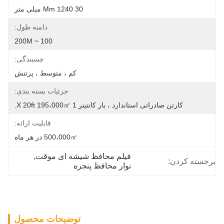
30 Mm 1240 میلی متر
دامنه طول:
100 ~ 200M
چسبندگی:
کم ، متوسط ​​، پرتنش
جزئیات بسته بندی:
کارتن صادراتی استاندارد ، بار کانتینر 1 X 20ft 195،000㎡.
قابلیت ارائه:
500،000㎡ در هر ماه
فیلم محافظ شیشه ای موقت
, 
برجسته کردن:
نوار محافظ پنجره
توضیحات محصول