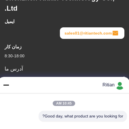
Ltd.
ایمیل
sales01@ritiantech.com
زمان کار
8:30-18:00
آدرس ما
آدرس شرکت
Ritian
شماره 65 جاده سون نیان ، منطقه Longgang ، شنژن ، چین 518117
آدرس کارخانه
10:45 AM
شماره 65 جاده سون نیان ، منطقه Longgang ، شنژن ، چین 518117
Good day, what product are you looking for?
تلفن
+86-755-84080323