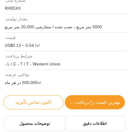
شماره مدل:
RH05XX
مقدار تولیدی:
5000 متر مربع ، نصب شده / سفارشی 20،000 متر مربع
قیمت:
US$0.13 ~ 0.54 /㎡
شرایط پرداخت:
L / C ، T / T ، Western Union ،
توانایی عرضه:
500،000㎡ در هر ماه
بهترین قیمت را دریافت کنید
اکنون تماس بگیرید
اطلاعات دقیق
توضیحات محصول