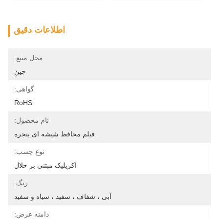
اطلاعات دقیق
محل منبع:
چین
گواهی:
RoHS
نام محصول:
فیلم محافظ شیشه ای پنجره
نوع چسب:
اکریلیک مبتنی بر حلال
رنگ:
آبی ، شفاف ، سفید ، سیاه و سفید
دامنه عرض: