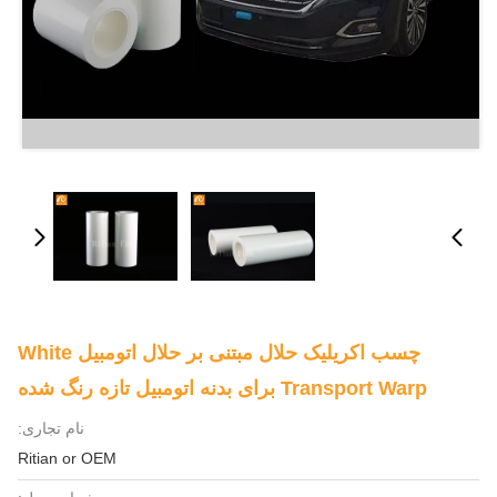
چسب اکریلیک حلال مبتنی بر حلال اتومبیل White
Transport Warp برای بدنه اتومبیل تازه رنگ شده
نام تجاری:
Ritian or OEM