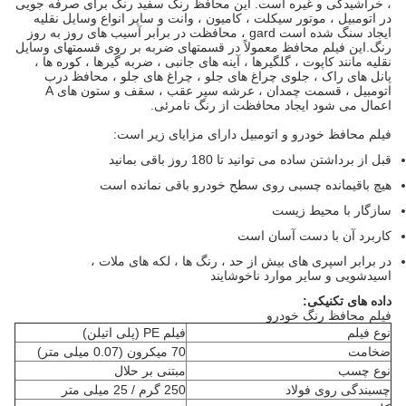
، خراشیدگی و غیره است. این محافظ رنگ سفید رنگ برای صرفه جویی
در اتومبیل ، موتور سیکلت ، کامیون ، وانت و سایر انواع وسایل نقلیه
ایجاد سنگ شده است gard ، محافظت در برابر آسیب های روز به روز
رنگ.این فیلم محافظ معمولاً در قسمتهای ضربه بر روی قسمتهای وسایل
نقلیه مانند کاپوت ، گلگیرها ، آینه های جانبی ، ضربه گیرها ، کوره ها ،
پانل های راک ، جلوی چراغ های جلو ، چراغ های جلو ، محافظ درب
اتومبیل ، قسمت چمدان ، عرشه سپر عقب ، سقف و ستون های A
اعمال می شود ایجاد محافظت از رنگ نامرئی.
فیلم محافظ خودرو و اتومبیل دارای مزایای زیر است:
قبل از برداشتن ساده می توانید تا 180 روز باقی بمانید
هیچ باقیمانده چسبی روی سطح خودرو باقی نمانده است
سازگار با محیط زیست
کاربرد آن با دست آسان است
در برابر اسپری های بیش از حد ، رنگ ها ، لکه های ملات ،
اسیدشویی و سایر موارد ناخوشایند
داده های تکنیکی:
فیلم محافظ رنگ خودرو
نوع فیلم
فیلم PE (پلی اتیلن)
ضخامت
70 میکرون (0.07 میلی متر)
نوع چسب
مبتنی بر حلال
چسبندگی روی فولاد
250 گرم / 25 میلی متر