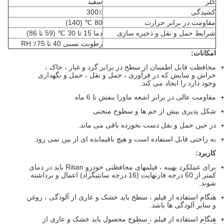
کلر
سفید
کشیدگی
300٪
مقاومت در برابر حرارت
80 ℃ (140)
شرایط حمل و نقل و ذخیره سازی
دما 15 تا 30 ℃ (59 تا 86)
رطوبت نسبی 40 تا 75٪ RH
امکانات:
محافظت قابل اطمینان از سطح در برابر گرد و غبار ، خاک ،
خراش و سایش که در فرآوری ، حمل و نقل ، حمل و نگهداری
وجود دارد را ایجاد می کند.
مقاومت عالی در برابر اشعه ماورا بنفش تا 6 ماه.
شکل پذیری بیش از خم ها و سطوح منحنی
در حین حمل و نقل دست نخورده باقی می ماند.
به راحتی قابل استفاده است و هیچ باقیمانده ای از بین نمی رود.
کاربرد:
برای عملکرد بهینه ، فیلمهای محافظتی خودرو Ritian باید در دمای
کمتر از 60 درجه فارنهایت (16 درجه سانتیگراد) اعمال و برداشته
شوند.
هنگام استفاده از فیلم ، سطح باید خشک و عاری از آلودگی ، روغن
و سایر آلودگی ها باشد.
هنگام استفاده از فیلم ، سطوح محصول باید خشک و عاری از