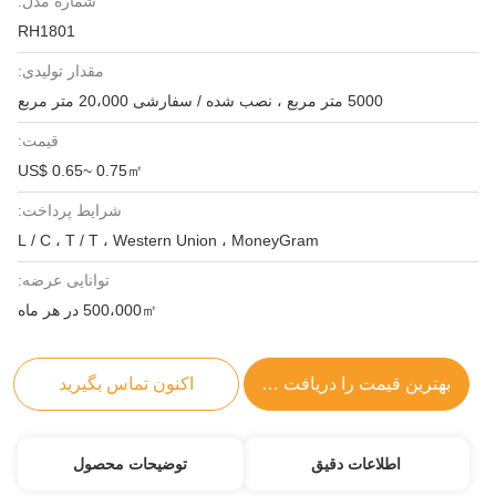
شماره مدل:
RH1801
مقدار تولیدی:
5000 متر مربع ، نصب شده / سفارشی 20،000 متر مربع
قیمت:
US$ 0.65~ 0.75㎡
شرایط پرداخت:
L / C ، T / T ، Western Union ، MoneyGram
توانایی عرضه:
500،000㎡ در هر ماه
بهترین قیمت را دریافت کنید
اکنون تماس بگیرید
اطلاعات دقیق
توضیحات محصول