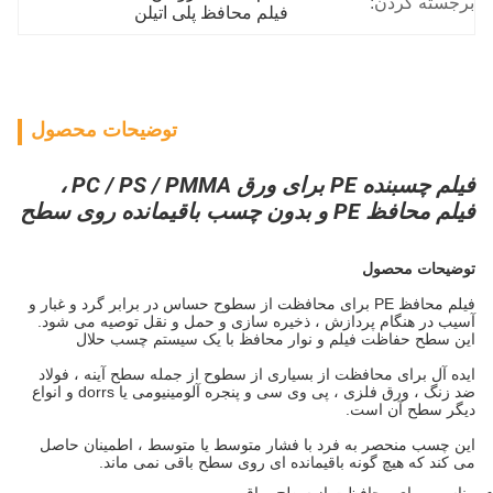
برجسته کردن:
فیلم محافظ پلی اتیلن
توضیحات محصول
فیلم چسبنده PE برای ورق PC / PS / PMMA ،
فیلم محافظ PE و بدون چسب باقیمانده روی سطح
توضیحات محصول
فیلم محافظ PE برای محافظت از سطوح حساس در برابر گرد و غبار و
آسیب در هنگام پردازش ، ذخیره سازی و حمل و نقل توصیه می شود.
این
سطح حفاظت فیلم و نوار محافظ
با یک سیستم چسب حلال
ایده آل برای محافظت از بسیاری از سطوح از جمله سطح آینه ، فولاد
ضد زنگ ، ورق فلزی ، پی وی سی و پنجره آلومینیومی یا dorrs و انواع
دیگر سطح آن است.
این چسب منحصر به فرد با فشار متوسط ​​یا متوسط ​​، اطمینان حاصل
می کند که هیچ گونه باقیمانده ای روی سطح باقی نمی ماند.