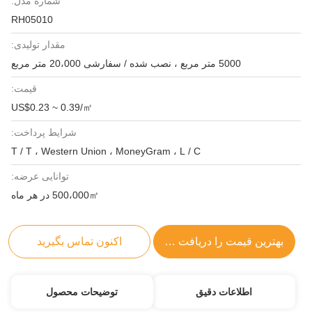
شماره مدل:
RH05010
مقدار تولیدی:
5000 متر مربع ، نصب شده / سفارشی 20،000 متر مربع
قیمت:
US$0.23 ~ 0.39/㎡
شرایط پرداخت:
T / T ، Western Union ، MoneyGram ، L / C
توانایی عرضه:
500،000㎡ در هر ماه
بهترین قیمت را دریافت کنید
اکنون تماس بگیرید
اطلاعات دقیق
توضیحات محصول