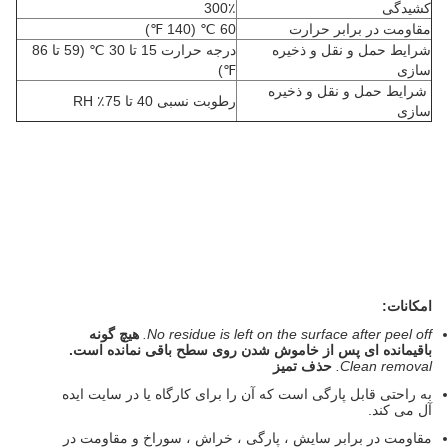
کشیدگی
300٪
مقاومت در برابر حرارت
60 ℃ (140 ℉)
شرایط حمل و نقل و ذخیره
درجه حرارت 15 تا 30 ℃ (59 تا 86
سازی
℉)
شرایط حمل و نقل و ذخیره
رطوبت نسبی 40 تا 75٪ RH
سازی
امکانات:
No residue is left on the surface after peel off.
هیچ گونه
باقیمانده ای پس از خاموش شدن روی سطح باقی نمانده است.
Clean removal.
حذف تمیز
به راحتی قابل پارگی است که آن را برای کارگاه یا در سایت ایده
آل می کند.
مقاومت در برابر سایش ، پارگی ، خراش ، سوراخ و مقاومت در