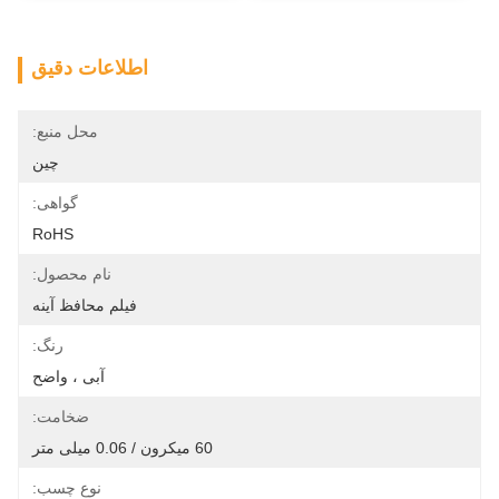
اطلاعات دقیق
محل منبع:
چین
گواهی:
RoHS
نام محصول:
فیلم محافظ آینه
رنگ:
آبی ، واضح
ضخامت:
60 میکرون / 0.06 میلی متر
نوع چسب: