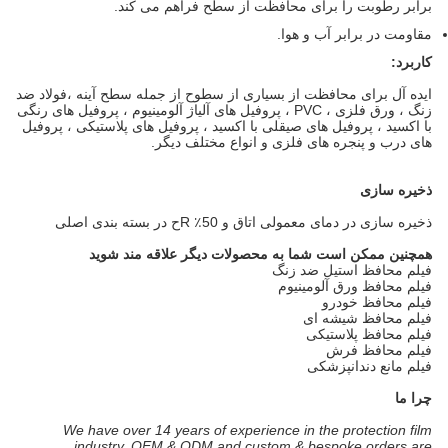
برابر رطوبت را برای محافظت از سطح فراهم می کند.
مقاومت در برابر آب و هوا.
کاربرد:
ایده آل برای محافظت از بسیاری از سطوح از جمله سطح آینه ،
فولاد ضد
زنگ ، ورق فلزی ، PVC ، پروفیل های آلیاژ آلومینیوم ، پروفیل های رنگی
با اکسید ، پروفیل های صیقلی با اکسید ، پروفیل های پلاستیکی ، پروفیل
های درب و پنجره های فلزی و انواع مختلف دیگر.
ذخیره سازی
ذخیره سازی در دمای معمولی اتاق و 50٪ R
ح در بسته بندی اصلی
همچنین ممکن است شما به محصولات دیگر علاقه مند شوید
فیلم محافظ استیل ضد زنگ
فیلم محافظ ورق آلومینیوم
فیلم محافظ خودرو
فیلم محافظ شیشه ای
فیلم محافظ پلاستیکی
فیلم محافظ فرش
فیلم مانع دندانپزشکی
چرا ما
We have over 14 years of experience in the protection film
industry, OEM & ODM and custom & bespoke orders are