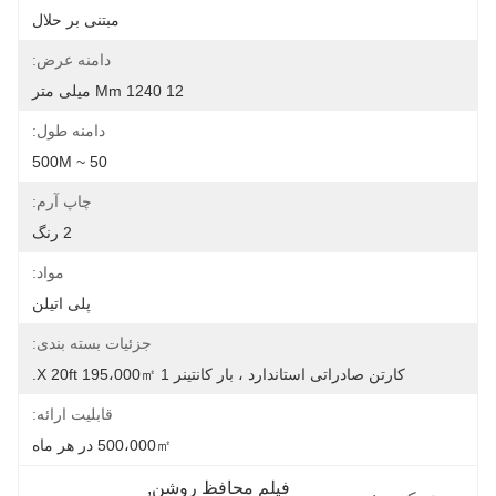
مبتنی بر حلال
دامنه عرض:
12 Mm 1240 میلی متر
دامنه طول:
50 ~ 500M
چاپ آرم:
2 رنگ
مواد:
پلی اتیلن
جزئیات بسته بندی:
کارتن صادراتی استاندارد ، بار کانتینر 1 X 20ft 195،000㎡.
قابلیت ارائه:
500،000㎡ در هر ماه
فیلم محافظ روشن
, 