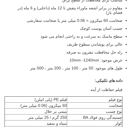
مناسب برای محافظت از سطح براق
مقاوم در برابر اشعه ماوراء بنفش تا 12 ماه (داخلی) و 6 ماه (در
فضای باز)
ضخامت 60 میکرون = 0.06 میلی متر یا ضخامت سفارشی
چسب آسان پوست کوچک
سطح ماسک به سرعت و به راحتی انجام می شود
عالی برای پوشاندن سطوح ظریف
راه حل محافظت مقرون به صرفه
عرض موجود: 10mm -1240mm
طول های موجود: 50 متر ، 100 متر ، 200 متر ، 500 متر
داده های تکنیکی:
فیلم حفاظت از آینه
نوع فیلم
فیلم PE (پلی اتیلن)
ضخامت
60 میکرون (0.06 میلی متر)
نوع چسب
مبتنی بر حلال
چسبندگی روی فولاد BA
250 گرم / 25 میلی متر
کولر
سیاه و سفید