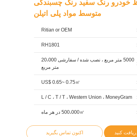
ظ خودرو رنگ سفید رنگ چسبندگی
متوسط ​​مواد پلی اتیلن
Ritian or OEM
RH1801
5000 متر مربع ، نصب شده / سفارشی 20،000
متر مربع
US$ 0.65~ 0.75㎡
L / C ، T / T ، Western Union ، MoneyGram
500،000㎡ در هر ماه
ریافت کنید
اکنون تماس بگیرید