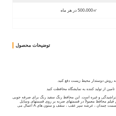
500،000㎡ در هر ماه
توضیحات محصول
 به روش دوستدار محیط زیست دفع کنید.
مین از تولید کننده به نمایشگاه محافظت کنید
شه های سنگ ، آوار ، خراشیدگی و غیره است. این محافظ رنگ سفید رنگ برای صرفه جویی
gard ، محافظت در برابر آسیب های روز به روز رنگ.این فیلم محافظ معمولاً در قسمتهای ضربه بر روی قسمتهای وسایل
نقلیه مانند کاپوت ، گلگیرها ، آینه های جانبی ، ضربه گیرها ، کوره ها ، پانل های راک ، جلوی چراغ های جلو ، چراغ های جلو ، محافظ درب اتومبیل ، قسمت چمدان ، عرشه سپر عقب ، سقف و ستون های A اعمال می