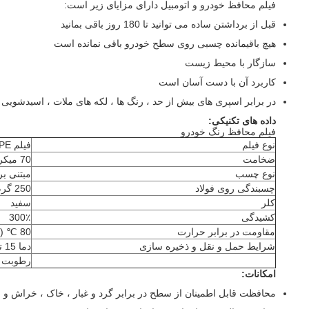
فیلم محافظ خودرو و اتومبیل دارای مزایای زیر است:
قبل از برداشتن ساده می توانید تا 180 روز باقی بمانید
هیچ باقیمانده چسبی روی سطح خودرو باقی نمانده است
سازگار با محیط زیست
کاربرد آن با دست آسان است
در برابر اسپری های بیش از حد ، رنگ ها ، لکه های ملات ، اسیدشویی و
داده های تکنیکی:
فیلم محافظ رنگ خودرو
نوع فیلم
فیلم PE (پلی اتیلن)
ضخامت
70 میکرون (0.07 میلی متر)
نوع چسب
مبتنی بر
چسبندگی روی فولاد
250 گرم / 25 میلی متر
کلر
سفید
کشیدگی
300٪
مقاومت در برابر حرارت
80 ℃ (140)
شرایط حمل و نقل و ذخیره سازی
دما 15 تا 30 ℃ (59 تا 86)
رطوبت نسبی 40
امکانات:
محافظت قابل اطمینان از سطح در برابر گرد و غبار ، خاک ، خراش و س