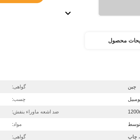
یحات محصول
چین
گواهی:
ومبیل
چسب:
1200
ضد اشعه ماوراء بنفش:
وسط
مواد:
، چاپ
گواهی: