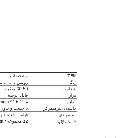
ITEM
مشخصات
رنگ
روشن ، آبی ، س
ضخامت
30-50 میکرو
فرار
قابل عرضه
اندازه
4 '' * 6 '' * 1200pcs (10.16cm * 15.24cm * 1200pcs)
حاشیه، غیرمتمرکز
با چسب و بدون
بسته بندی
فیلم + جعبه + پ
Qty / CTN
12 مجموعه / ctn