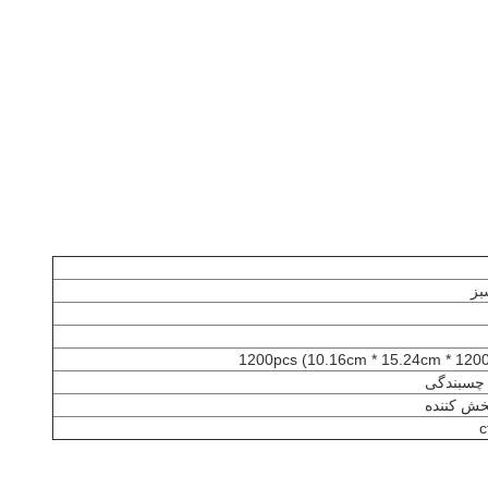
بز
 چسبندگی
خش کننده