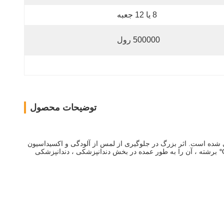
8 یا 12 جعبه
500000 رول
توضیحات محصول
شده است. اثر بزرگ در جلوگیری از لمس از آلودگی و اکسیداسیون
نت متقاطع باکتری ها ، فیلم سد دندانه دار با کیفیت بالا ساخته شده است مواد LDPE و چسب های محیطی اکریلیک با عبور از دمای بالای 100 ℃ برشته ، آن را به طور عمده در بخش دندانپزشکی ، دندانپزشکی