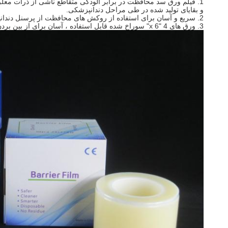
1. فیلم ورق سد محافظت در برابر آلودگی متقاطع ناشی از ذرات معلق در هوا ، چلپ چلوپ
و بقایای تولید شده در طی مراحل دندانپزشکی.
2. سریع و آسان برای استفاده از روکش های محافظت از پرسنل دندانپزشکی و بیماران با قیمت مناسب.
3. ورق های 4 "x 6" سوراخ شده قابل استفاده ، آسان برای از بین بردن و باقی مانده باقی مانده ، در حالی که تقریبا یک سطح مانع برتر را فراهم می کنند.