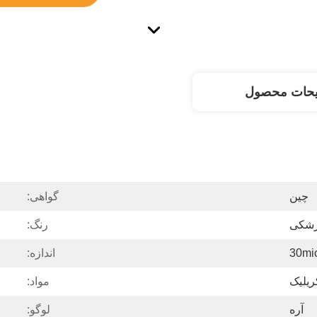
یحات محصول
چین
گواهی:
پزشکی
رنگ:
30mi
اندازه:
ریلیک
مواد:
آره
لوگو: