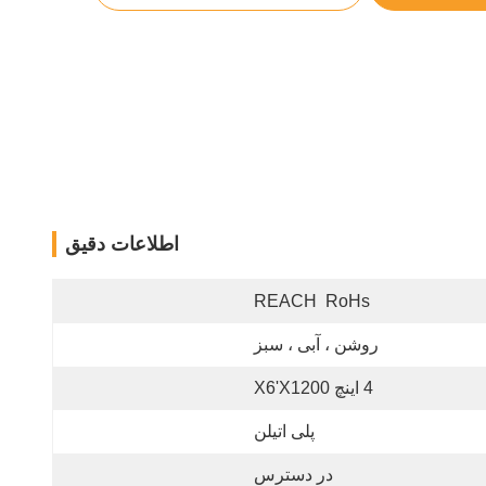
اطلاعات دقیق
REACH  RoHs
روشن ، آبی ، سبز
4 اینچ X6'x1200
پلی اتیلن
در دسترس