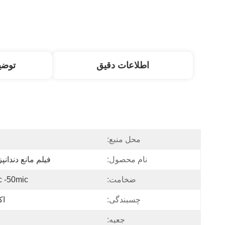
اطلاعات دقیق
توض
محل منبع:
نام محصول:
فیلم مانع دندان
ضخامت:
c -50mic
چسبندگی:
اک
جعبه: