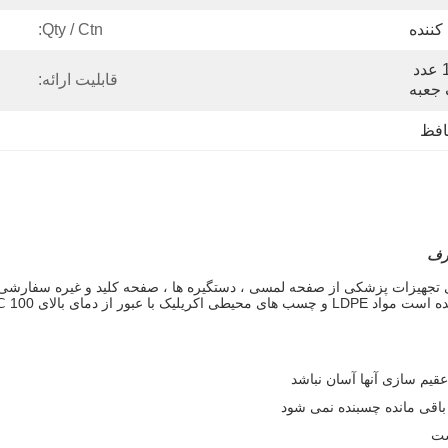
کننده
Qty / Ctn:
کارتن صادراتی استاندارد ، 1 عدد 
قابلیت ارائه:
 جعبه
افظ
رف
ی تجهیزات پزشکی از صفحه لمسی ، دستگیره ها ، صفحه کلید و غیره سفارشی 
، عفو
یم سازی آنها آسان نباشد
اقی مانده چسبنده نمی شود
ست