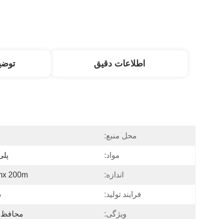
اطلاعات دقیق
توض
محل منبع:
مواد:
پلی
اندازه:
mx 200m
فرایند تولید:
د
ویژگی:
محافظ