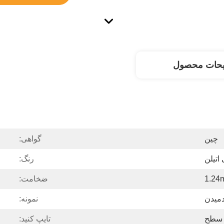
یحات محصول
چین
گواهی:
 اتیلن
رنگ:
1.24
ضخامت:
میدن
نمونه:
 سطح
تایپ کنید: