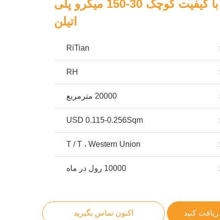
نوار محافظ با کیفیت کوچک 30-150 میکرو پلی
اتیلن
RiTian
RH
20000 مترمربع
USD 0.115-0.256Sqm
T / T ، Western Union
10000 رول در ماه
ریافت کنید
اکنون تماس بگیرید