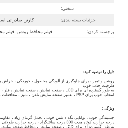
سختی:
جزئیات بسته بندی:
کارتن صادراتی استا
برجسته کردن:
فیلم محافظ روشن
, 
فیلم محا
دلیل را توصیه کنید:
روشن و تمیز ، برای جلوگیری از آلودگی محصول ، خوردگی ، خراش ه
ظرفیت جذب خوب
به طور گسترده ای برای LCD ، صفحه نمایش ، صفحه نمایش ، فلز ، PVC ، ABS ، محافظ شیشه ای استفاده می شود ، با بیش از 95٪ قابلیت انتقال.
انتخاب خوب برای PSP ، تعمیر صفحه نمایش تلفن ، تمیز ، محافظت ، نوسازی
ویژگی:
چسبندگی خوب ، توانایی نگه داشتن خوب ، تحمل گرمای زیاد ، مقاومت 
درجه حرارت کوتاه مدت 300 درجه سانتیگراد ، درجه حرارت طولانی مدت 250 درجه سانتیگراد
به طور گسترده ای برای LCD ، صفحه نمایش ، محافظ صفحه نمایش استفاده می شود ، با بیش از 95٪ انتقال.