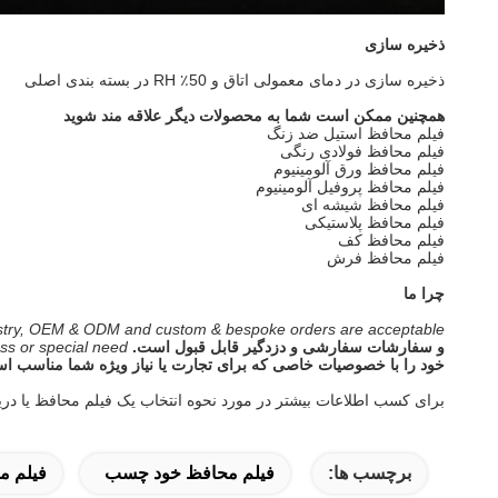
ذخیره سازی
ذخیره سازی در دمای معمولی اتاق و 50٪ RH در بسته بندی اصلی
همچنین ممکن است شما به محصولات دیگر علاقه مند شوید
فیلم محافظ استیل ضد زنگ
فیلم محافظ فولادی رنگی
فیلم محافظ ورق آلومینیوم
فیلم محافظ پروفیل آلومینیوم
فیلم محافظ شیشه ای
فیلم محافظ پلاستیکی
فیلم محافظ کف
فیلم محافظ فرش
چرا ما
dustry, OEM & ODM and custom & bespoke orders are acceptable.
و سفارشات سفارشی و دزدگیر قابل قبول است.
ss or special need.
خود را با خصوصیات خاصی که برای تجارت یا نیاز ویژه شما مناسب اس
برای کسب اطلاعات بیشتر در مورد نحوه انتخاب یک فیلم محافظ یا دریاف
برچسب ها:
فیلم محافظ خود چسب
فیلم 