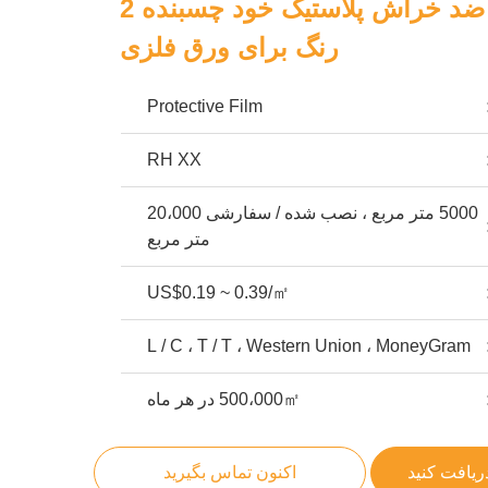
فیلم پلاستیکی ضد خراش پلاستیک خود چسبنده 2
رنگ برای ورق فلزی
Protective Film
RH XX
5000 متر مربع ، نصب شده / سفارشی 20،000
متر مربع
US$0.19 ~ 0.39/㎡
L / C ، T / T ، Western Union ، MoneyGram
500،000㎡ در هر ماه
ریافت کنید
اکنون تماس بگیرید