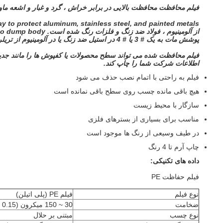
فیلم محافظت محافظت بالایی در برابر خراش ، گرد و غبار و اشعه ماو
ay to protect aluminum, stainless steel, and painted metals.
از آلومینیوم ، فولاد ضد زنگ و فلزات رنگ شده است.
 to dump body.
پوشش مات به یک # 3 یا # 4 در استیل ضد زنگ یا در آلومینیوم از تریلر روشن تانک (آینه) تا دور اندام محافظت می کند.
فیلم محافظت شده می تواند سطح محصولات یا کفپوش ها را مانند جدید 
اطلاعات شرکت شما را چاپ کند.
فیلم به راحتی با اتمام نصب حذف می شود
هیچ باقی مانده چسب روی سطح باقی نمانده است
سازگار با محیط زیست
مناسب برای بسیاری از بسترهای فلزی
در طیف وسیعی از رنگ ها موجود است
چاپ آرم تا 4 رنگ
داده های تکنیکی:
فیلم حفاظت PE
نوع فیلم
فیلم PE (پلی اتیلن)
ضخامت
30 ~ 150 میکرون (0.15 ~ 0.03 mm 0.03 میلی متر)
نوع چسب
مبتنی بر حلال