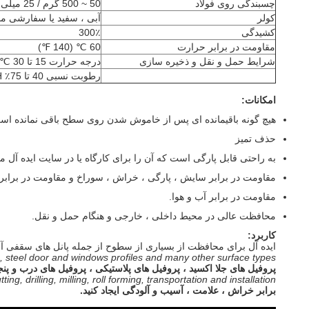
چسبندگی روی فولاد
50 ~ 500 گرم / 25 میلی متر cutomized
کولر
آبی ، سفید یا سفارشی م
کشیدگی
300٪
مقاومت در برابر حرارت
60 ℃ (140 ℉)
شرایط حمل و نقل و ذخیره سازی
درجه حرارت 15 تا 30 ℃ (59 تا 86 ℉)
رطوبت نسبی 40 تا 75٪ RH
امکانات:
هیچ گونه باقیمانده ای پس از خاموش شدن روی سطح باقی نمانده اس
حذف تمیز
به راحتی قابل پارگی است که آن را برای کارگاه یا در سایت ایده آل م
مقاومت در برابر سایش ، پارگی ، خراش ، سوراخ و مقاومت در براب
مقاومت در برابر آب و هوا.
محافظت عالی در محیط داخلی ، خارجی و هنگام حمل و نقل.
کاربرد:
ایده آل برای محافظت از بسیاری از سطوح از جمله
پانل های سقفی آل
les, steel door and windows profiles and many other surface types.
پروفیل های جلا اکسید ، پروفیل های پلاستیکی ، پروفیل های درب و پن
ting, drilling, milling, roll forming, transportation and installation.
برابر خراش ، علامت ، آسیب و آلودگی ایجاد کنید.