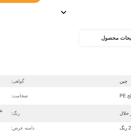
یحات محصول
چین
گواهی:
PE
ضخامت:
 حلال
رنگ:
2 رنگ
دامنه عرض: