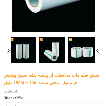
سطح فیلم مات محافظت از وسیله نقلیه سطح پوشش
فیلم نوار سختی سخت 100 ~ 150M طول
نام تجاری:
Ritian / OEM