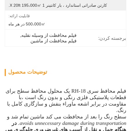
کارتن صادراتی استاندارد ، بار کانتینر 1 X 20ft 195،000㎡.
قابلیت ارائه:
500،000㎡ در هر ماه
فیلم محافظت از وسیله نقلیه
, 
برجسته کردن:
فیلم محافظت از ماشین
توضیحات محصول
فیلم محافظ سری RH-18 یک محلول محافظ سطح برای
قطعات پلاستیکی فلزی رنگی و بدون رنگ است ،
با
مقاومت در برابر اشعه ماوراء بنفش و سازگاری کامل با
رنگ.
سطح رنگ را بعد از محافظت می کند
ماشین
تمام شد و
avoids unnecessary damage during transportation.
در
هنگام حمل و نقل از آسیب های غیرضروری جلوگیری می