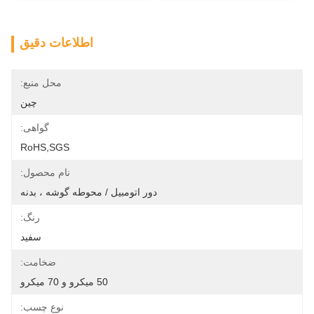
اطلاعات دقیق
محل منبع:
چین
گواهی:
RoHS,SGS
نام محصول:
دور اتومبیل / محوطه گوشه ، بدنه
رنگ:
سفید
ضخامت:
50 میکرو و 70 میکرو
نوع چسب: