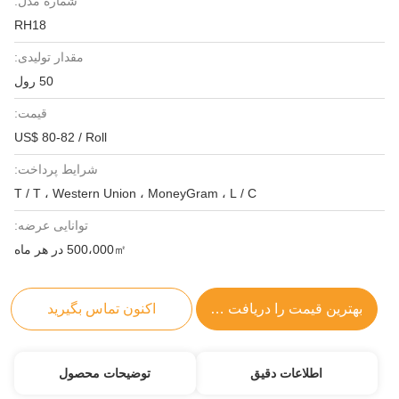
شماره مدل:
RH18
مقدار تولیدی:
50 رول
قیمت:
US$ 80-82 / Roll
شرایط پرداخت:
T / T ، Western Union ، MoneyGram ، L / C
توانایی عرضه:
500،000㎡ در هر ماه
بهترین قیمت را دریافت کنید
اکنون تماس بگیرید
اطلاعات دقیق
توضیحات محصول