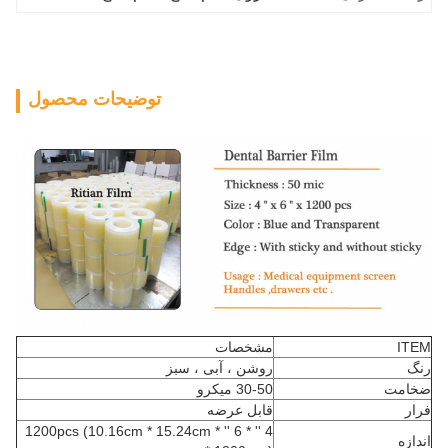
توضیحات محصول
ITEM
مشخصات
رنگ
روشن ، آبی ، سبز
ضخامت
30-50 میکرو
فرار
قابل عرضه
4 '' * 6 '' * 1200pcs (10.16cm * 15.24cm
اندازه