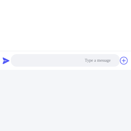
فیلم محافظ پلاستیکی
فیلم محافظ PE با هسته
اکریلیک 50mic PE برای
پایدار با قدرت چسبندگی بالا
کلینیک دندانپزشکی
و حذف بدون باقی مانده
بهترین قیمت را دریافت کنید
برای تجهیزات پزشکی
بهترین قیمت را دریافت کنید
Photo
Video Call
Audio Call