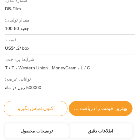
شماره مدل:
DB-Film
مقدار تولیدی:
جعبه 50-100
قیمت:
US$4.2/ box
شرایط پرداخت:
T / T ، Western Union ، MoneyGram ، L / C
توانایی عرضه:
500000 رول در ماه
بهترین قیمت را دریافت کنید
اکنون تماس بگیرید
اطلاعات دقیق
توضیحات محصول