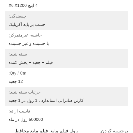
4 اینچ X6'x1200
چسبندگی:
چسب بر پایه آکریلیک
حاشیه، غیرمتمرکز:
با چسبنده و غیر چسبنده
بسته بندی:
فیلم + جعبه + پخش کننده
Qty / Ctn:
12 جعبه
جزئیات بسته بندی:
کارتن صادراتی استاندارد ، 1 رول در 1 جعبه
قابلیت ارائه:
500000 رول در ماه
برجسته کردن:
رول فیلم مانع
, 
فیلم مانع محافظ