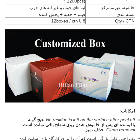
* 1200pcs)
حاشیه، غیرمتمرکز
لبه های چوب و غیر
لبه های چوب
بسته بندی
فیلم + جعبه + پخش کننده
Qty / CTN
8 یا 12boxes / ctn
امکانات:
No residue is left on the surface after peel off.
هیچ گونه
باقیمانده ای پس از خاموش شدن روی سطح باقی نمانده است.
Clean removal.
حذف تمیز
به راحتی قابل پارگی است که آن را برای کارگاه یا در سایت ایده