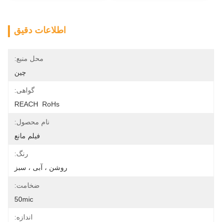
اطلاعات دقیق
محل منبع:
چین
گواهی:
REACH  RoHs
نام محصول:
فیلم مانع
رنگ:
روشن ، آبی ، سبز
ضخامت:
50mic
اندازه: