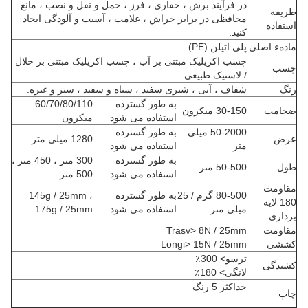
در فرآیند برش ، حفاری ، فرز ، حمل و نقل و نصب ، مانع
طریقه
محافظی در برابر خراش ، علامت ، آسیب و آلودگی ایجاد
استفاده
کنید.
مادهء اصلی
پلی اتیلن (PE)
چسب اکریلیک مبتنی بر آب ، چسب اکریلیک مبتنی بر حلال
چسب
/ لاستیک طبیعی
رنگ
شفاف ، آبی ، شیری سفید ، سیاه و سفید ، سبز و غیره.
به طور گسترده
60/70/80/110
ضخامت
30-150 میکرون
استفاده می شود
میکرون
50-2000 میلی
به طور گسترده
عرض
1280 میلی متر
متر
استفاده می شود
به طور گسترده
300 متر ، 450 متر ،
طول
50-500 متر
استفاده می شود
500 متر
مقاومت
80-500 گرم / 25
به طور گسترده
145g / 25mm ،
180 لایه
میلی متر
استفاده می شود
175g / 25mm
برداری
مقاومت
Trasv> 8N / 25mm
کششی
Longi> 15N / 25mm
ترسو> 300٪
کشیدگی
لانگی> 180٪
حداکثر 5 رنگ
چاپ