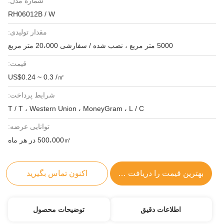
شماره مدل:
RH06012B / W
مقدار تولیدی:
5000 متر مربع ، نصب شده / سفارشی 20،000 متر مربع
قیمت:
US$0.24 ~ 0.3 /㎡
شرایط پرداخت:
T / T ، Western Union ، MoneyGram ، L / C
توانایی عرضه:
500،000㎡ در هر ماه
بهترین قیمت را دریافت کنید
اکنون تماس بگیرید
اطلاعات دقیق
توضیحات محصول