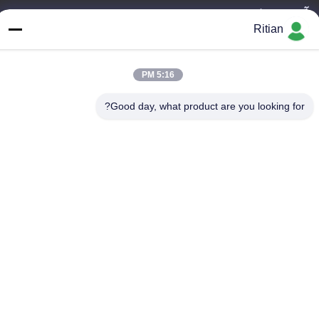
آدرس شرکت
Ritian
شماره 65 جاده سون نیان ، منطقه Longgang ، شنژن ، چین 518117
آدرس کارخانه
5:16 PM
شماره 65 جاده سون نیان ، منطقه Longgang ، شنژن ، چین 518117
Good day, what product are you looking for?
تلفن
+86-755-84080323
چین کیفیت خوب فیلم محافظ PE تامین کننده. حق چاپ © -2026
Shenzhen Ritian Technology Co., Ltd. . تمامی حقوق محفوظ است.
سیاست حفظ حریم خصوصی
|
نقشه سایت