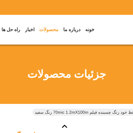
خونه
درباره ما
محصولات
اخبار
راه حل ها
جزئیات محصولات
 چسبنده فیلم 70mic 1.2mX100m رنگ سفید