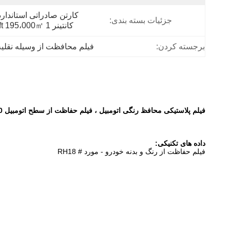
جزئیات بسته بندی:
کانتینر 1 X 20ft 195،000㎡.
برجسته کردن:
فیلم محافظت از وسیله نقلیه
فیلم پلاستیکی محافظ رنگی اتومبیل ، فیلم حفاظت از سطح اتومبیل 100 متر
داده های تکنیکی:
فیلم حفاظت از رنگ و بدنه خودرو - مورد # RH18