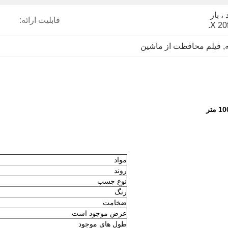
کارتن صادراتی استاندارد ، بار 
قابلیت ارائه:
, 
فیلم محافظت از ماشین
مواد
روند
نوع چسب
رنگ
ضخامت
عرض موجود است
طول های موجود