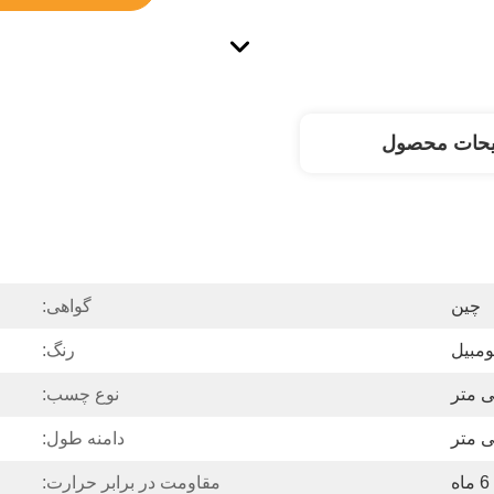
یحات محصول
چین
گواهی:
ومبیل
رنگ:
نوع چسب:
دامنه طول:
مقاومت در برابر حرارت: