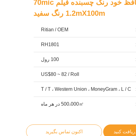
فیلم رنگی محافظ خود رنگ چسبنده فیلم 70mic
1.2mX100m رنگ سفید
Ritian / OEM
RH1801
100 رول
US$80 ~ 82 / Roll
T / T ، Western Union ، MoneyGram ، L / C
500،000㎡ در هر ماه
ریافت کنید
اکنون تماس بگیرید