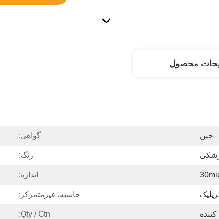
یحات محصول
چین
گواهی:
پزشکی
رنگ:
30mi
اندازه:
ریلیک
حاشیه، غیرمتمرکز:
کننده
Qty / Ctn: