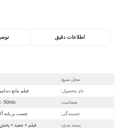
اطلاعات دقیق
توض
محل منبع:
نام محصول:
فیلم مانع دندان
ضخامت:
c -50mic
چسبندگی:
چسب بر پایه آک
بسته بندی:
فیلم + جعبه + پخش 