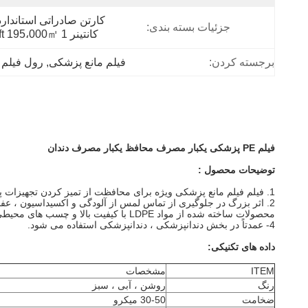
جزئیات بسته بندی:
کانتینر 1 X 20ft 195،000㎡.
برجسته کردن:
فیلم مانع پزشکی
, 
رول فیلم 
فیلم PE پزشکی یکبار مصرف محافظ یکبار مصرف دندان
توضیحات محصول :
1. فیلم فیلم مانع پزشکی ویژه برای محافظت از تمیز کردن تجهیزات پزشکی صفحه نمایش لمسی ، دستگیره ، صفحه کلید و غیره
2. اثر بزرگ در جلوگیری از تماس لمس از آلودگی و اکسیداسیون ، عفونت متقاطع باکتری ها
محصولات ساخته شده از مواد LDPE با کیفیت بالا و چسب های محیطی اکریلیک از دمای بالای 100 ℃ کباب شده عبور کردند.
4- عمدتاً در بخش دندانپزشکی ، دندانپزشکی استفاده می شود.
داده های تکنیکی:
ITEM
مشخصات
رنگ
روشن ، آبی ، سبز
ضخامت
30-50 میکرو