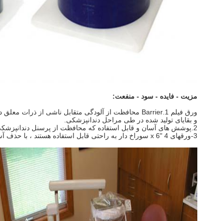
مزیت - فایده - سود - منفعت:
ورق فیلم 1.Barrier محافظت از آلودگی متقابل ناشی از ذرات معلق در هوا ، چلپ چلوپ
و بقایای تولید شده در طی مراحل دندانپزشکی.
2.پوشش های آسان و قابل استفاده که محافظت از پرسنل دندانپزشکی و بیماران را با قیمت مناسب فراهم می کند.
3-ورقهای 4 "x 6 سوراخ دار به راحتی قابل استفاده هستند ، با حذف آسان و بدون هیچگونه باقیمانده ، در عین حال که مانع فوق العاده ای در تقریباً هر سطحی دارند ، به راحتی حذف می شوند.