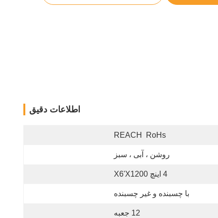
اطلاعات دقیق
REACH  RoHs
روشن ، آبی ، سبز
4 اینچ X6'x1200
با چسبنده و غیر چسبنده
12 جعبه