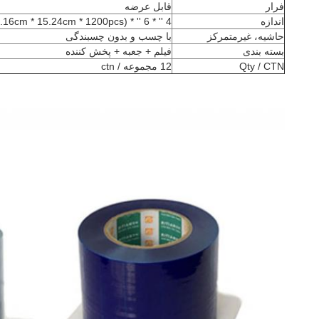
فرار
قابل عرضه
اندازه
4 '' * 6 '' * 1200pcs (10.16cm * 15.24cm * 1200pcs)
حاشیه، غیرمتمرکز
با چسب و بدون چسبندگی
بسته بندی
فیلم + جعبه + پخش کننده
Qty / CTN
12 مجموعه / ctn