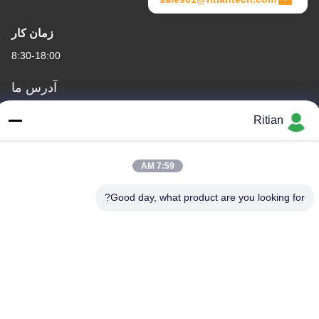
زمان کار
8:30-18:00
آدرس ما
آدرس شرکت
Ritian
شماره 65 جاده سون نیان ، منطقه Longgang ، شنژن ، چین 518117
آدرس کارخانه
7:59 AM
شماره 65 جاده سون نیان ، منطقه Longgang ، شنژن ، چین 518117
Good day, what product are you looking for?
تلفن
+86-755-84080323
چین کیفیت خوب فیلم محافظ PE تامین کننده. حق چاپ © -2026