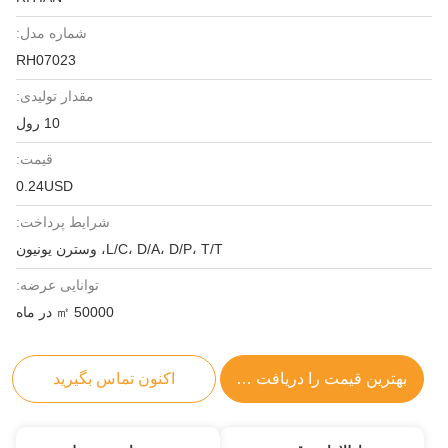
شماره مدل:
RH07023
مقدار تولیدی:
10 رول
قیمت:
0.24USD
شرایط پرداخت:
L/C، D/A، D/P، T/T، وسترن یونیون
توانایی عرضه:
50000 ㎡ در ماه
بهترین قیمت را دریافت کنید
اکنون تماس بگیرید