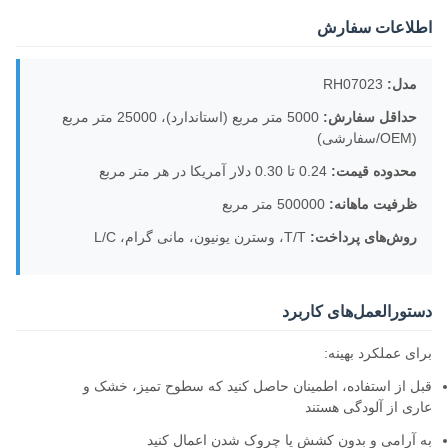
اطلاعات سفارش
مدل:
RH07023
حداقل سفارش:
5000 متر مربع (استاندارد)، 25000 متر مربع
(OEM/سفارشی)
محدوده قیمت:
0.24 تا 0.30 دلار آمریکا در هر متر مربع
ظرفیت ماهانه:
500000 متر مربع
روش‌های پرداخت:
T/T، وسترن یونیون، مانی گرام، L/C
دستورالعمل‌های کاربرد
برای عملکرد بهینه:
قبل از استفاده، اطمینان حاصل کنید که سطوح تمیز، خشک و
عاری از آلودگی هستند
به آرامی و بدون کشش یا چروک شدن اعمال کنید