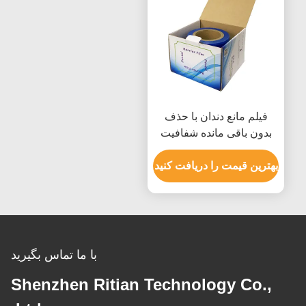
فیلم مانع دندان با حذف
بدون باقی مانده شفافیت
عالی و هسته ماندگار برای
حفاظت از تجهیزات پزشکی
بهترین قیمت را دریافت کنید
با ما تماس بگیرید
Shenzhen Ritian Technology Co.,