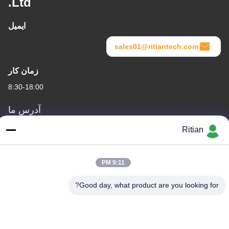
Ltd.
ایمیل
sales01@ritiantech.com
زمان کار
8:30-18:00
آدرس ما
آدرس شرکت
Ritian
شماره 65 جاده سون نیان ، منطقه Longgang ، شنژن ، چین 518117
آدرس کارخانه
9:11 PM
شماره 65 جاده سون نیان ، منطقه Longgang ، شنژن ، چین 518117
Good day, what product are you looking for?
تلفن
+86-755-84080323