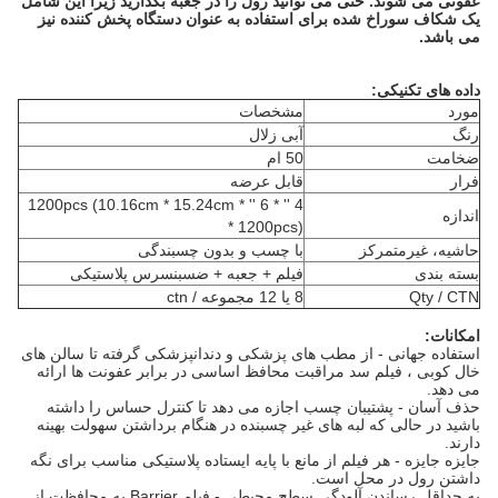
عفونی می شوند. حتی می توانید رول را در جعبه بگذارید زیرا این شامل
یک شکاف سوراخ شده برای استفاده به عنوان دستگاه پخش کننده نیز
می باشد.
داده های تکنیکی:
مورد
مشخصات
رنگ
آبی زلال
ضخامت
50 ام
فرار
قابل عرضه
4 '' * 6 '' * 1200pcs (10.16cm * 15.24cm
اندازه
* 1200pcs)
حاشیه، غیرمتمرکز
با چسب و بدون چسبندگی
بسته بندی
فیلم + جعبه + ضسبنسرس پلاستیکی
Qty / CTN
8 یا 12 مجموعه / ctn
امکانات:
استفاده جهانی - از مطب های پزشکی و دندانپزشکی گرفته تا سالن های
خال کوبی ، فیلم سد مراقبت محافظ اساسی در برابر عفونت ها ارائه
می دهد.
حذف آسان - پشتیبان چسب اجازه می دهد تا کنترل حساس را داشته
باشید در حالی که لبه های غیر چسبنده در هنگام برداشتن سهولت بهینه
دارند.
جایزه جایزه - هر فیلم از مانع با پایه ایستاده پلاستیکی مناسب برای نگه
داشتن رول در محل است.
به حداقل رساندن آلودگی سطح محیطی - فیلم Barrier به محافظت از