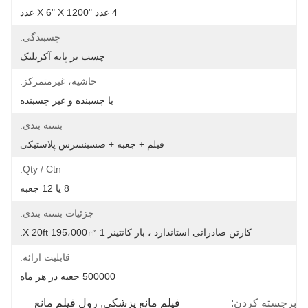
4 عدد "x 6" X 1200 عدد
چسبندگی:
چسب بر پایه آکریلیک
حاشیه، غیرمتمرکز:
با چسبنده و غیر چسبنده
بسته بندی:
فیلم + جعبه + ضسبنسرس پلاستیکی
Qty / Ctn:
8 یا 12 جعبه
جزئیات بسته بندی:
کارتن صادراتی استاندارد ، بار کانتینر 1 X 20ft 195،000㎡.
قابلیت ارائه:
500000 جعبه در هر ماه
برجسته کردن:
فیلم مانع پزشکی
, 
رول فیلم مانع