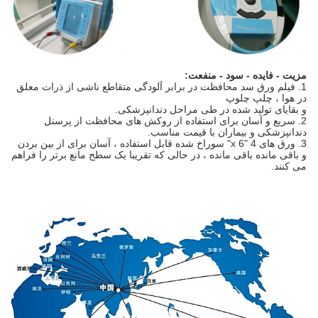
مزیت - فایده - سود - منفعت:
1. فیلم ورق سد محافظت در برابر آلودگی متقاطع ناشی از ذرات معلق
در هوا ، چلپ چلوپ
و بقایای تولید شده در طی مراحل دندانپزشکی.
2. سریع و آسان برای استفاده از روکش های محافظت از پرسنل
دندانپزشکی و بیماران با قیمت مناسب.
3. ورق های 4 "x 6" سوراخ شده قابل استفاده ، آسان برای از بین بردن
و باقی مانده باقی مانده ، در حالی که تقریبا یک سطح مانع برتر را فراهم
می کنند.