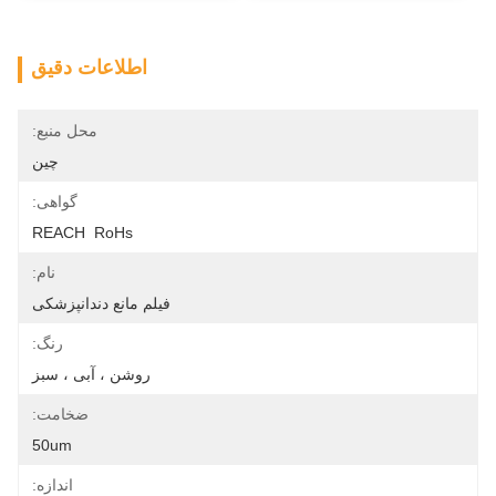
اطلاعات دقیق
محل منبع:
چین
گواهی:
REACH  RoHs
نام:
فیلم مانع دندانپزشکی
رنگ:
روشن ، آبی ، سبز
ضخامت:
50um
اندازه: