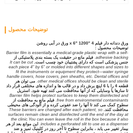
توضیحات محصول
ورق دندانه دار فیلم 4 "x 6" 1200 ورق در آبی روشن
توضیحات محصول :
Barrier film is essentially a medical-grade plastic wrap with a self-
adhesive backing.
فیلم مانع در حقیقت یک بسته بندی پلاستیکی از
جنس پزشکی است که دارای پشتیبان خود چسب است.
It can be cut
each piece 4” by 6” or molded into different shapes and sizes to
fit the instruments or equipment they protect—water syringe
handle covers, hose covers, pen sheaths, etc. Dental offices and
other medical offices should be clean and sterile.
می توان هر
قطعه 4 را با 6 اینچ برش داد و در قالب ها و اندازه های مختلفی قرار داد
تا سازها یا وسایلی که از آنها محافظت می کنند تهیه شود. استریل
Barrier film helps protect surfaces to keep them disinfected and
free from environmental contaminants.
فیلم مانع به محافظت از
سطوح کمک می کند تا آنها را ضد عفونی کرده و از آلودگی های محیطی
محافظت کنند.
These barriers are changed after each patient, so
surfaces remain clean and disinfected until the end of the day at
the clinic.You can even leave the roll in the box because it also
includes a perforated slit to use as a dispenser.
این موانع بعد از هر
بیمار تغییر می یابد ، بنابراین سطوح تا آخر روز در کلینیک تمیز و ضد