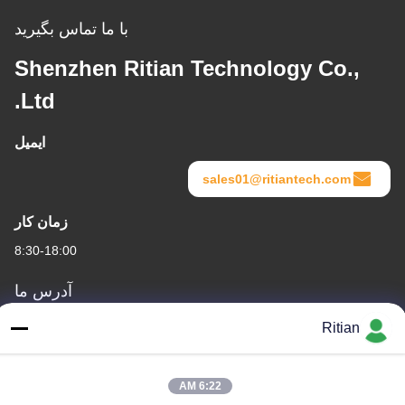
با ما تماس بگیرید
Shenzhen Ritian Technology Co.,
Ltd.
ایمیل
sales01@ritiantech.com
زمان کار
8:30-18:00
آدرس ما
آدرس شرکت
Ritian
شماره 65 جاده سون نیان ، منطقه Longgang ، شنژن ، چین 518117
آدرس کارخانه
6:22 AM