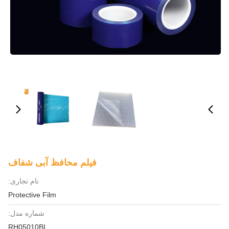
فیلم محافظ آبی شفاف
نام تجاری:
Protective Film
شماره مدل:
RH05010BL