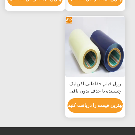
باقی‌مانده
رول فیلم حفاظتی آکریلیک
چسبنده با حذف بدون باقی
مانده و مقاومت در برابر
دمای -20 تا 80 درجه
بهترین قیمت را دریافت کنید
سانتیگراد