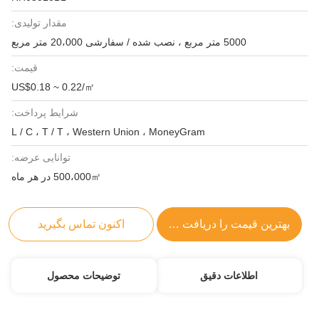
مقدار تولیدی:
5000 متر مربع ، نصب شده / سفارشی 20،000 متر مربع
قیمت:
US$0.18 ~ 0.22/㎡
شرایط پرداخت:
L / C ، T / T ، Western Union ، MoneyGram
توانایی عرضه:
500،000㎡ در هر ماه
بهترین قیمت را دریافت کنید
اکنون تماس بگیرید
اطلاعات دقیق
توضیحات محصول