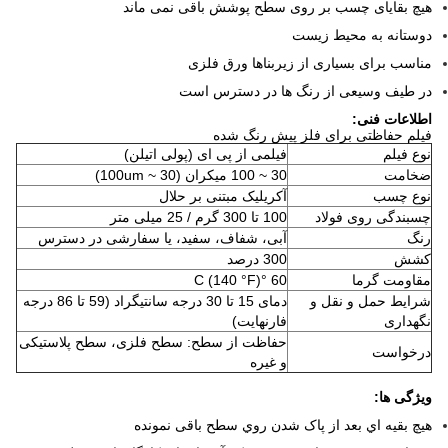
هیچ بقایای چسب بر روی سطح پوشش باقی نمی ماند
دوستانه به محیط زیست
مناسب برای بسیاری از زیربناها ورق فلزی
در طیف وسیعی از رنگ ها در دسترس است
اطلاعات فنی:
فیلم حفاظتی برای فلز پیش رنگ شده
نوع فیلم
فیلمی از پی ای (پولی اتیلن)
ضخامت
30 ~ 100 میکران (30 ~ 100um)
نوع چسب
آکریلیک مبتنی بر حلال
چسبندگی روی فولاد
100 تا 300 گرم / 25 میلی متر
رنگ
آبی، شفاف، سفید، یا سفارشی در دسترس
کشش
300 درصد
مقاومت گرما
60 °C (140 °F)
شرایط حمل و نقل و
دمای 15 تا 30 درجه سانتیگراد (59 تا 86 درجه
نگهداری
فارنهایت)
حفاظت از سطح: سطح فلزی، سطح پلاستیکی
درخواست
و غیره
ویژگی ها:
هيچ بقيه اي بعد از پاک شدن روي سطح باقی نمونده