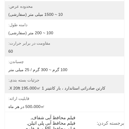
محدوده عرض:
10 ~ 1500 میلی متر (سفارشی)
دامنه طول:
100 ~ 200 متر (سفارشی)
مقاومت در برابر حرارت:
60
چسباندن:
100 گرم ~ 300 گرم / 25 میلی متر
جزئیات بسته بندی:
کارتن صادراتی استاندارد ، بار کانتینر 1 X 20ft 195،000㎡.
قابلیت ارائه:
500،000㎡ در هر ماه
فیلم محافظ آبی شفاف
, 
برجسته کردن:
فیلم محافظ آبی پلی اتیلن
, 
فیلم محافظ PE ورق فلزی